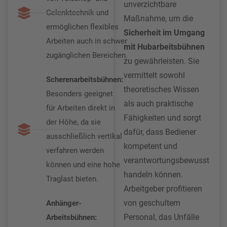
unverzichtbare
Gelenktechnik und
Maßnahme, um die
ermöglichen flexibles
Sicherheit im Umgang
Arbeiten auch in schwer
mit Hubarbeitsbühnen
zugänglichen Bereichen.
zu gewährleisten. Sie
vermittelt sowohl
Scherenarbeitsbühnen:
theoretisches Wissen
Besonders geeignet
als auch praktische
für Arbeiten direkt in
Fähigkeiten und sorgt
der Höhe, da sie
dafür, dass Bediener
ausschließlich vertikal
kompetent und
verfahren werden
verantwortungsbewusst
können und eine hohe
handeln können.
Traglast bieten.
Arbeitgeber profitieren
von geschultem
Anhänger-
Personal, das Unfälle
Arbeitsbühnen: