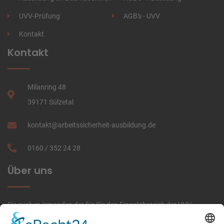
UVV-Prüfung
AGB's - UVV
Kontakt
Kontakt
Milanring 48
39171 Sülzetal
kontakt
@
arbeitssicherheit-ausbildung
.de
0160
/
352 24 28
Über uns
Sie suchen jemanden der für Sie den Einsatzbereich der UVV-
Prüfungen übernimmt oder jemanden der Ihre Mitarbeiter ausbildet