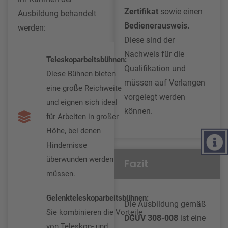
Zertifikat
sowie einen
Ausbildung behandelt
Bedienerausweis.
werden:
Diese sind der
Nachweis für die
Teleskoparbeitsbühnen:
Qualifikation und
Diese Bühnen bieten
müssen auf Verlangen
eine große Reichweite
vorgelegt werden
und eignen sich ideal
können.
für Arbeiten in großer
Höhe, bei denen
Hindernisse
überwunden werden
Fazit
müssen.
Gelenkteleskoparbeitsbühnen:
Die Ausbildung gemäß
Sie kombinieren die Vorteile
DGUV 308-008
ist eine
von Teleskop- und