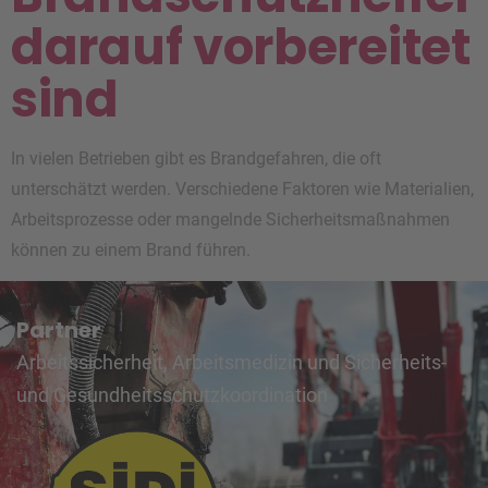
darauf vorbereitet
sind
In vielen Betrieben gibt es Brandgefahren, die oft
unterschätzt werden. Verschiedene Faktoren wie Materialien,
Arbeitsprozesse oder mangelnde Sicherheitsmaßnahmen
können zu einem Brand führen.
Partner
Arbeitssicherheit, Arbeitsmedizin und Sicherheits-
und Gesundheitsschutzkoordination