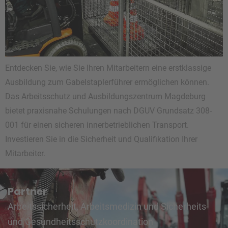
Entdecken Sie, wie Sie Ihren Mitarbeitern eine erstklassige
Ausbildung zum Gabelstaplerführer ermöglichen können.
Das Arbeitsschutz und Ausbildungszentrum Magdeburg
bietet praxisnahe Schulungen nach DGUV Grundsatz 308-
001 für einen sicheren innerbetrieblichen Transport.
Investieren Sie in die Sicherheit und Qualifikation Ihrer
Mitarbeiter.
Partner
Arbeitssicherheit, Arbeitsmedizin und Sicherheits-
und Gesundheitsschutzkoordination