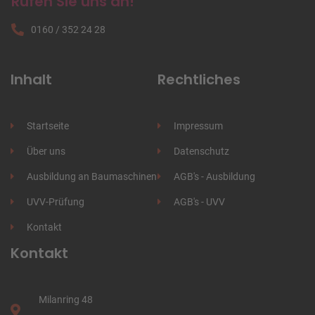
Rufen Sie uns an!
0160
/
352 24 28
Inhalt
Rechtliches
Startseite
Impressum
Über uns
Datenschutz
Ausbildung an Baumaschinen
AGB's - Ausbildung
UVV-Prüfung
AGB's - UVV
Kontakt
Kontakt
Milanring 48