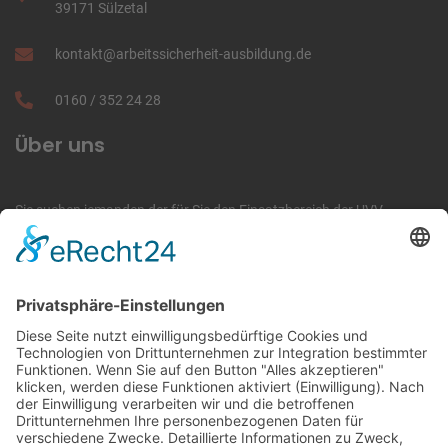
39171 Sülzetal
kontakt
@
arbeitssicherheit-ausbildung
.de
0160
/
352 24 28
Über uns
Sie suchen jemanden der für Sie den Einsatzbereich der UVV-
Prüfungen übernimmt oder jemanden der Ihre Mitarbeiter ausbildet
damit diese Baumaschinen bedienen dürfen bzw. der für Sie die
jährliche Unterweisung übernimmt, dann sind Sie im Arbeitsschutz-
und Ausbildungszentrum Magdeburg richtig.